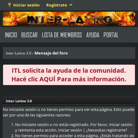
Iniciar sesión
Regístrate
INICIO
BUSCAR
LISTA DE MIEMBROS
AYUDA
PORTAL
Mensaje del foro
Inter Latino 3.0
›
ITL solicita la ayuda de la comunidad.
Hacé clic
AQUÍ
Para más información.
Inter Latino 3.0
No iniciaste sesión o no tienes permiso para ver esta página. Esto puede
ser por una de las siguientes razones:
No iniciaste sesión o no estás registrado. Por favor, iniciar sesión
y reintenta esta acción.
Iniciar sesión
|
¿Necesitas registrarte?
No tienes permiso para acceder a esta página. ¿Estás tratando de