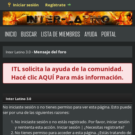
Iniciar sesión
Regístrate
INICIO
BUSCAR
LISTA DE MIEMBROS
AYUDA
PORTAL
Mensaje del foro
Inter Latino 3.0
›
ITL solicita la ayuda de la comunidad.
Hacé clic
AQUÍ
Para más información.
Inter Latino 3.0
No iniciaste sesión o no tienes permiso para ver esta página. Esto puede
ser por una de las siguientes razones:
No iniciaste sesión o no estás registrado. Por favor, iniciar sesión
y reintenta esta acción.
Iniciar sesión
|
¿Necesitas registrarte?
No tienes permiso para acceder a esta página. ¿Estás tratando de