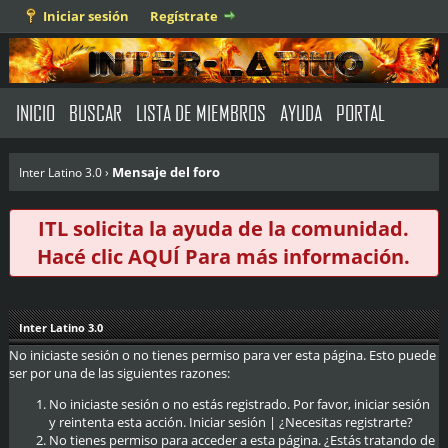
Iniciar sesión
Regístrate
INICIO
BUSCAR
LISTA DE MIEMBROS
AYUDA
PORTAL
Mensaje del foro
Inter Latino 3.0
›
ITL solicita la ayuda de la comunidad.
Hacé clic
AQUÍ
Para más información.
Inter Latino 3.0
No iniciaste sesión o no tienes permiso para ver esta página. Esto puede
ser por una de las siguientes razones:
No iniciaste sesión o no estás registrado. Por favor, iniciar sesión
y reintenta esta acción.
Iniciar sesión
|
¿Necesitas registrarte?
No tienes permiso para acceder a esta página. ¿Estás tratando de