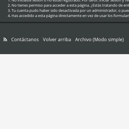
No iniciaste sesión o no estás registrado. Por favor, iniciar sesión y r
No tienes permiso para acceder a esta página. ¿Estás tratando de entra
Tu cuenta pudo haber sido desactivada por un administrador, o pue
Has accedido a esta página directamente en vez de usar los formular
Contáctanos
Volver arriba
Archivo (Modo simple)