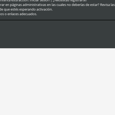
eintenta esta acción.
Iniciar sesión
|
¿Necesitas registrarte?
r en páginas administrativas en las cuales no deberías de estar? Revisa las re
de que estés esperando activación.
ios o enlaces adecuados.