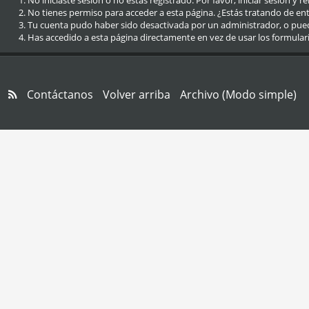
No iniciaste sesión o no estás registrado. Por favor, iniciar sesión y r
No tienes permiso para acceder a esta página. ¿Estás tratando de entra
Tu cuenta pudo haber sido desactivada por un administrador, o pue
Has accedido a esta página directamente en vez de usar los formular
Contáctanos
Volver arriba
Archivo (Modo simple)