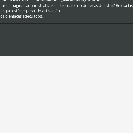
eintenta esta acción.
Iniciar sesión
|
¿Necesitas registrarte?
r en páginas administrativas en las cuales no deberías de estar? Revisa las re
de que estés esperando activación.
ios o enlaces adecuados.