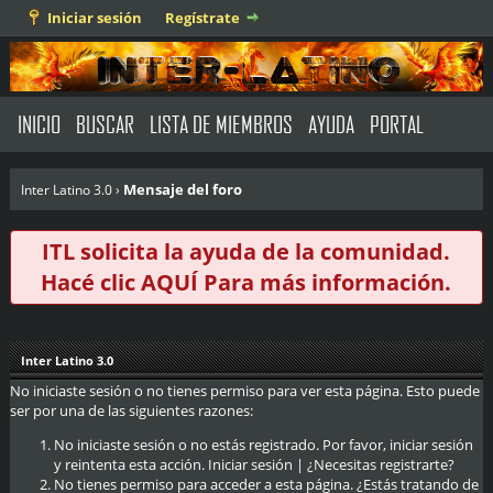
Iniciar sesión
Regístrate
INICIO
BUSCAR
LISTA DE MIEMBROS
AYUDA
PORTAL
Mensaje del foro
Inter Latino 3.0
›
ITL solicita la ayuda de la comunidad.
Hacé clic
AQUÍ
Para más información.
Inter Latino 3.0
No iniciaste sesión o no tienes permiso para ver esta página. Esto puede
ser por una de las siguientes razones:
No iniciaste sesión o no estás registrado. Por favor, iniciar sesión
y reintenta esta acción.
Iniciar sesión
|
¿Necesitas registrarte?
No tienes permiso para acceder a esta página. ¿Estás tratando de