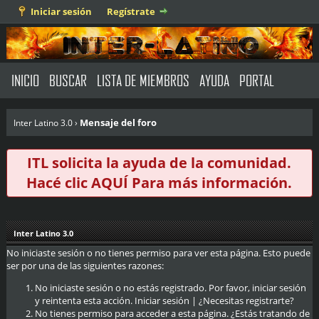
Iniciar sesión
Regístrate
INICIO
BUSCAR
LISTA DE MIEMBROS
AYUDA
PORTAL
Mensaje del foro
Inter Latino 3.0
›
ITL solicita la ayuda de la comunidad.
Hacé clic
AQUÍ
Para más información.
Inter Latino 3.0
No iniciaste sesión o no tienes permiso para ver esta página. Esto puede
ser por una de las siguientes razones:
No iniciaste sesión o no estás registrado. Por favor, iniciar sesión
y reintenta esta acción.
Iniciar sesión
|
¿Necesitas registrarte?
No tienes permiso para acceder a esta página. ¿Estás tratando de