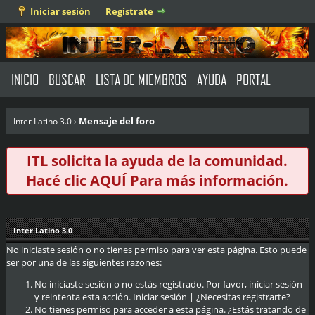
Iniciar sesión
Regístrate
INICIO
BUSCAR
LISTA DE MIEMBROS
AYUDA
PORTAL
Mensaje del foro
Inter Latino 3.0
›
ITL solicita la ayuda de la comunidad.
Hacé clic
AQUÍ
Para más información.
Inter Latino 3.0
No iniciaste sesión o no tienes permiso para ver esta página. Esto puede
ser por una de las siguientes razones:
No iniciaste sesión o no estás registrado. Por favor, iniciar sesión
y reintenta esta acción.
Iniciar sesión
|
¿Necesitas registrarte?
No tienes permiso para acceder a esta página. ¿Estás tratando de