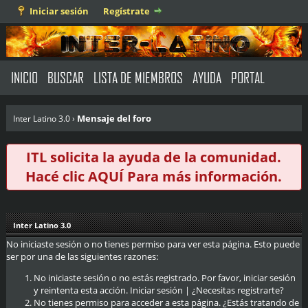
Iniciar sesión
Regístrate
INICIO
BUSCAR
LISTA DE MIEMBROS
AYUDA
PORTAL
Mensaje del foro
Inter Latino 3.0
›
ITL solicita la ayuda de la comunidad.
Hacé clic
AQUÍ
Para más información.
Inter Latino 3.0
No iniciaste sesión o no tienes permiso para ver esta página. Esto puede
ser por una de las siguientes razones:
No iniciaste sesión o no estás registrado. Por favor, iniciar sesión
y reintenta esta acción.
Iniciar sesión
|
¿Necesitas registrarte?
No tienes permiso para acceder a esta página. ¿Estás tratando de