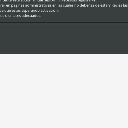
eintenta esta acción.
Iniciar sesión
|
¿Necesitas registrarte?
r en páginas administrativas en las cuales no deberías de estar? Revisa las re
de que estés esperando activación.
ios o enlaces adecuados.