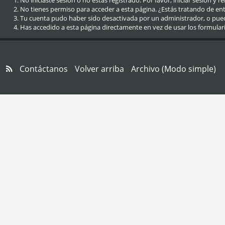
No iniciaste sesión o no estás registrado. Por favor, iniciar sesión y r
No tienes permiso para acceder a esta página. ¿Estás tratando de entra
Tu cuenta pudo haber sido desactivada por un administrador, o pue
Has accedido a esta página directamente en vez de usar los formular
Contáctanos
Volver arriba
Archivo (Modo simple)