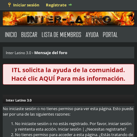
Iniciar sesión
Regístrate
INICIO
BUSCAR
LISTA DE MIEMBROS
AYUDA
PORTAL
Mensaje del foro
Inter Latino 3.0
›
ITL solicita la ayuda de la comunidad.
Hacé clic
AQUÍ
Para más información.
Inter Latino 3.0
No iniciaste sesión o no tienes permiso para ver esta página. Esto puede
ser por una de las siguientes razones:
No iniciaste sesión o no estás registrado. Por favor, iniciar sesión
y reintenta esta acción.
Iniciar sesión
|
¿Necesitas registrarte?
No tienes permiso para acceder a esta página. ¿Estás tratando de