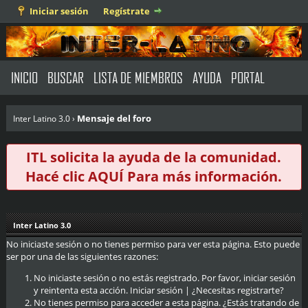
Iniciar sesión
Regístrate
INICIO
BUSCAR
LISTA DE MIEMBROS
AYUDA
PORTAL
Mensaje del foro
Inter Latino 3.0
›
ITL solicita la ayuda de la comunidad.
Hacé clic
AQUÍ
Para más información.
Inter Latino 3.0
No iniciaste sesión o no tienes permiso para ver esta página. Esto puede
ser por una de las siguientes razones:
No iniciaste sesión o no estás registrado. Por favor, iniciar sesión
y reintenta esta acción.
Iniciar sesión
|
¿Necesitas registrarte?
No tienes permiso para acceder a esta página. ¿Estás tratando de