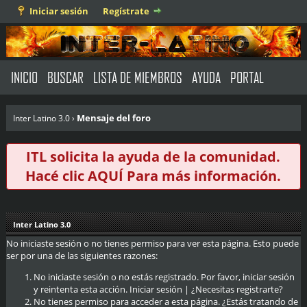
Iniciar sesión
Regístrate
INICIO
BUSCAR
LISTA DE MIEMBROS
AYUDA
PORTAL
Mensaje del foro
Inter Latino 3.0
›
ITL solicita la ayuda de la comunidad.
Hacé clic
AQUÍ
Para más información.
Inter Latino 3.0
No iniciaste sesión o no tienes permiso para ver esta página. Esto puede
ser por una de las siguientes razones:
No iniciaste sesión o no estás registrado. Por favor, iniciar sesión
y reintenta esta acción.
Iniciar sesión
|
¿Necesitas registrarte?
No tienes permiso para acceder a esta página. ¿Estás tratando de