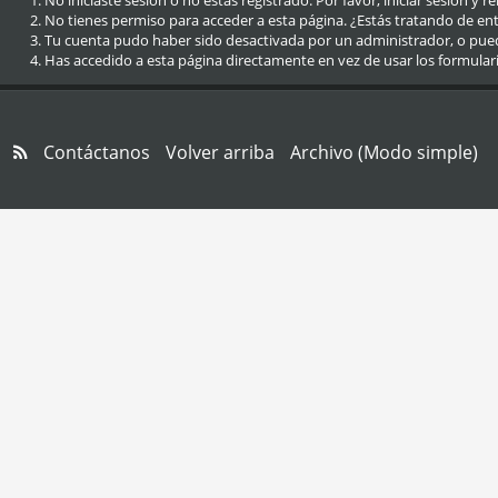
No iniciaste sesión o no estás registrado. Por favor, iniciar sesión y r
No tienes permiso para acceder a esta página. ¿Estás tratando de entra
Tu cuenta pudo haber sido desactivada por un administrador, o pue
Has accedido a esta página directamente en vez de usar los formular
Contáctanos
Volver arriba
Archivo (Modo simple)