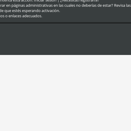
eintenta esta acción.
Iniciar sesión
|
¿Necesitas registrarte?
r en páginas administrativas en las cuales no deberías de estar? Revisa las re
de que estés esperando activación.
ios o enlaces adecuados.