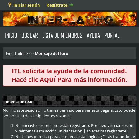
Iniciar sesión
Regístrate
INICIO
BUSCAR
LISTA DE MIEMBROS
AYUDA
PORTAL
Mensaje del foro
Inter Latino 3.0
›
ITL solicita la ayuda de la comunidad.
Hacé clic
AQUÍ
Para más información.
Inter Latino 3.0
No iniciaste sesión o no tienes permiso para ver esta página. Esto puede
ser por una de las siguientes razones:
No iniciaste sesión o no estás registrado. Por favor, iniciar sesión
y reintenta esta acción.
Iniciar sesión
|
¿Necesitas registrarte?
No tienes permiso para acceder a esta página. ¿Estás tratando de