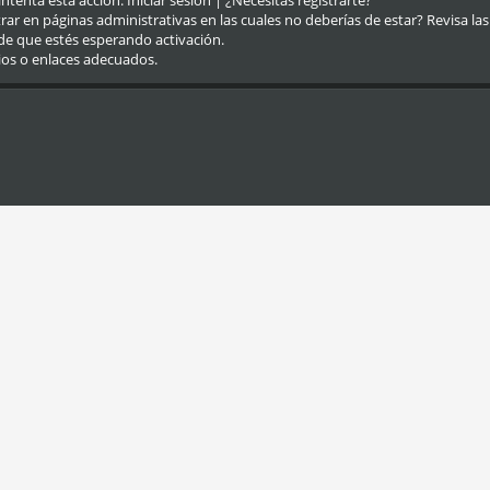
eintenta esta acción.
Iniciar sesión
|
¿Necesitas registrarte?
r en páginas administrativas en las cuales no deberías de estar? Revisa las re
de que estés esperando activación.
ios o enlaces adecuados.