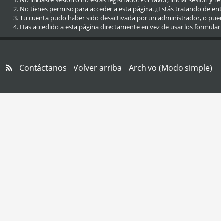
No iniciaste sesión o no estás registrado. Por favor, iniciar sesión y r
No tienes permiso para acceder a esta página. ¿Estás tratando de entra
Tu cuenta pudo haber sido desactivada por un administrador, o pue
Has accedido a esta página directamente en vez de usar los formular
Contáctanos
Volver arriba
Archivo (Modo simple)