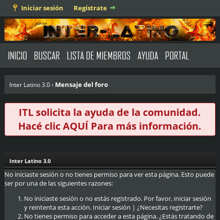
Iniciar sesión
Regístrate
INICIO
BUSCAR
LISTA DE MIEMBROS
AYUDA
PORTAL
Mensaje del foro
Inter Latino 3.0
›
ITL solicita la ayuda de la comunidad.
Hacé clic
AQUÍ
Para más información.
Inter Latino 3.0
No iniciaste sesión o no tienes permiso para ver esta página. Esto puede
ser por una de las siguientes razones:
No iniciaste sesión o no estás registrado. Por favor, iniciar sesión
y reintenta esta acción.
Iniciar sesión
|
¿Necesitas registrarte?
No tienes permiso para acceder a esta página. ¿Estás tratando de