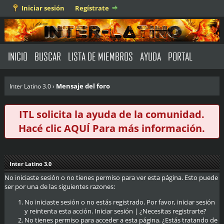
Iniciar sesión
Regístrate
INICIO
BUSCAR
LISTA DE MIEMBROS
AYUDA
PORTAL
Mensaje del foro
Inter Latino 3.0
›
ITL solicita la ayuda de la comunidad.
Hacé clic
AQUÍ
Para más información.
Inter Latino 3.0
No iniciaste sesión o no tienes permiso para ver esta página. Esto puede
ser por una de las siguientes razones:
No iniciaste sesión o no estás registrado. Por favor, iniciar sesión
y reintenta esta acción.
Iniciar sesión
|
¿Necesitas registrarte?
No tienes permiso para acceder a esta página. ¿Estás tratando de