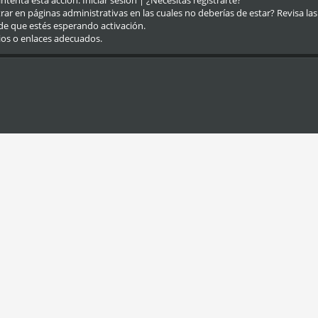
eintenta esta acción.
Iniciar sesión
|
¿Necesitas registrarte?
r en páginas administrativas en las cuales no deberías de estar? Revisa las re
de que estés esperando activación.
ios o enlaces adecuados.