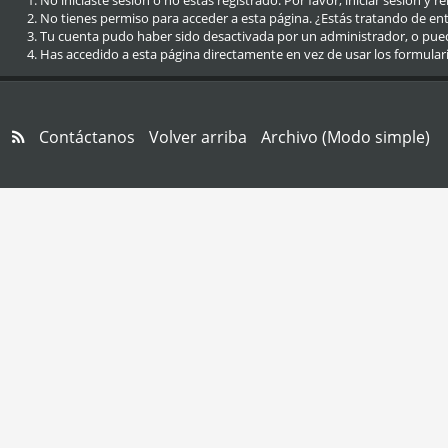
No iniciaste sesión o no estás registrado. Por favor, iniciar sesión y r
No tienes permiso para acceder a esta página. ¿Estás tratando de entra
Tu cuenta pudo haber sido desactivada por un administrador, o pue
Has accedido a esta página directamente en vez de usar los formular
Contáctanos
Volver arriba
Archivo (Modo simple)