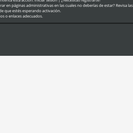
eintenta esta acción.
Iniciar sesión
|
¿Necesitas registrarte?
r en páginas administrativas en las cuales no deberías de estar? Revisa las re
de que estés esperando activación.
ios o enlaces adecuados.