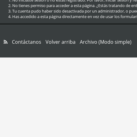
No iniciaste sesión o no estás registrado. Por favor, iniciar sesión y r
No tienes permiso para acceder a esta página. ¿Estás tratando de entra
Tu cuenta pudo haber sido desactivada por un administrador, o pue
Has accedido a esta página directamente en vez de usar los formular
Contáctanos
Volver arriba
Archivo (Modo simple)