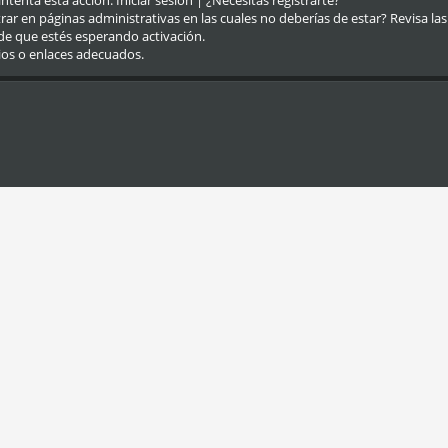
eintenta esta acción.
Iniciar sesión
|
¿Necesitas registrarte?
r en páginas administrativas en las cuales no deberías de estar? Revisa las re
de que estés esperando activación.
ios o enlaces adecuados.