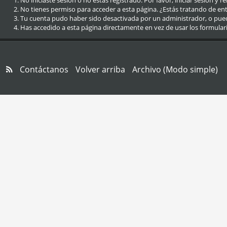
No iniciaste sesión o no estás registrado. Por favor, iniciar sesión y r
No tienes permiso para acceder a esta página. ¿Estás tratando de entra
Tu cuenta pudo haber sido desactivada por un administrador, o pue
Has accedido a esta página directamente en vez de usar los formular
Contáctanos
Volver arriba
Archivo (Modo simple)