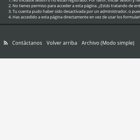
No iniciaste sesión o no estás registrado. Por favor, iniciar sesión y r
No tienes permiso para acceder a esta página. ¿Estás tratando de entra
Tu cuenta pudo haber sido desactivada por un administrador, o pue
Has accedido a esta página directamente en vez de usar los formular
Contáctanos
Volver arriba
Archivo (Modo simple)