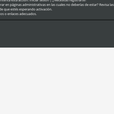
eintenta esta acción.
Iniciar sesión
|
¿Necesitas registrarte?
r en páginas administrativas en las cuales no deberías de estar? Revisa las re
de que estés esperando activación.
ios o enlaces adecuados.