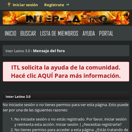
Iniciar sesión
Regístrate
INICIO
BUSCAR
LISTA DE MIEMBROS
AYUDA
PORTAL
Mensaje del foro
Inter Latino 3.0
›
ITL solicita la ayuda de la comunidad.
Hacé clic
AQUÍ
Para más información.
Inter Latino 3.0
No iniciaste sesión o no tienes permiso para ver esta página. Esto puede
ser por una de las siguientes razones:
No iniciaste sesión o no estás registrado. Por favor, iniciar sesión
y reintenta esta acción.
Iniciar sesión
|
¿Necesitas registrarte?
No tienes permiso para acceder a esta página. ¿Estás tratando de