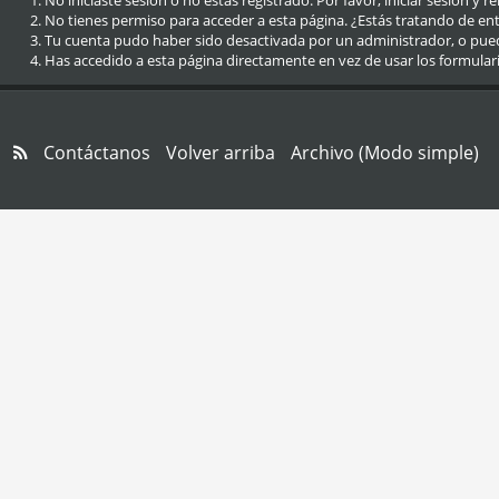
No iniciaste sesión o no estás registrado. Por favor, iniciar sesión y r
No tienes permiso para acceder a esta página. ¿Estás tratando de entra
Tu cuenta pudo haber sido desactivada por un administrador, o pue
Has accedido a esta página directamente en vez de usar los formular
Contáctanos
Volver arriba
Archivo (Modo simple)