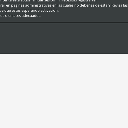
eintenta esta acción.
Iniciar sesión
|
¿Necesitas registrarte?
r en páginas administrativas en las cuales no deberías de estar? Revisa las re
de que estés esperando activación.
ios o enlaces adecuados.