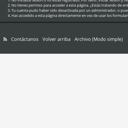
No iniciaste sesión o no estás registrado. Por favor, iniciar sesión y r
No tienes permiso para acceder a esta página. ¿Estás tratando de entra
Tu cuenta pudo haber sido desactivada por un administrador, o pue
Has accedido a esta página directamente en vez de usar los formular
Contáctanos
Volver arriba
Archivo (Modo simple)