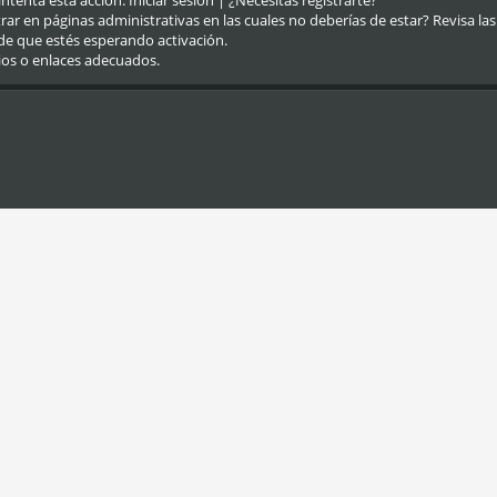
eintenta esta acción.
Iniciar sesión
|
¿Necesitas registrarte?
r en páginas administrativas en las cuales no deberías de estar? Revisa las re
de que estés esperando activación.
ios o enlaces adecuados.