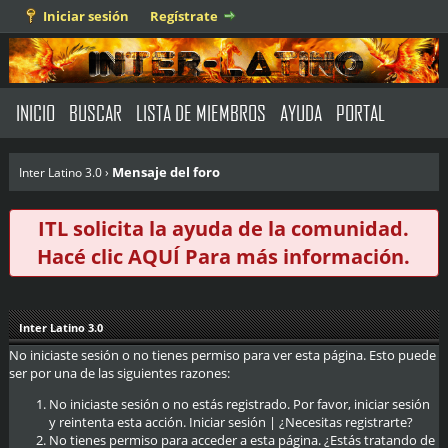
Iniciar sesión
Regístrate
INICIO
BUSCAR
LISTA DE MIEMBROS
AYUDA
PORTAL
Mensaje del foro
Inter Latino 3.0
›
ITL solicita la ayuda de la comunidad.
Hacé clic
AQUÍ
Para más información.
Inter Latino 3.0
No iniciaste sesión o no tienes permiso para ver esta página. Esto puede
ser por una de las siguientes razones:
No iniciaste sesión o no estás registrado. Por favor, iniciar sesión
y reintenta esta acción.
Iniciar sesión
|
¿Necesitas registrarte?
No tienes permiso para acceder a esta página. ¿Estás tratando de