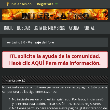
Iniciar sesión
Regístrate
INICIO
BUSCAR
LISTA DE MIEMBROS
AYUDA
PORTAL
Mensaje del foro
Inter Latino 3.0
›
ITL solicita la ayuda de la comunidad.
Hacé clic
AQUÍ
Para más información.
Inter Latino 3.0
No iniciaste sesión o no tienes permiso para ver esta página. Esto puede
ser por una de las siguientes razones:
No iniciaste sesión o no estás registrado. Por favor, iniciar sesión
y reintenta esta acción.
Iniciar sesión
|
¿Necesitas registrarte?
No tienes permiso para acceder a esta página. ¿Estás tratando de