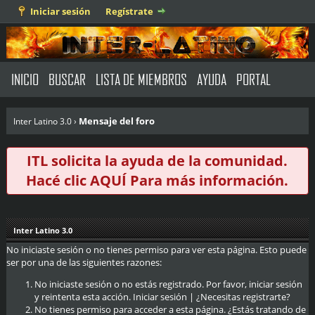
Iniciar sesión
Regístrate
INICIO
BUSCAR
LISTA DE MIEMBROS
AYUDA
PORTAL
Mensaje del foro
Inter Latino 3.0
›
ITL solicita la ayuda de la comunidad.
Hacé clic
AQUÍ
Para más información.
Inter Latino 3.0
No iniciaste sesión o no tienes permiso para ver esta página. Esto puede
ser por una de las siguientes razones:
No iniciaste sesión o no estás registrado. Por favor, iniciar sesión
y reintenta esta acción.
Iniciar sesión
|
¿Necesitas registrarte?
No tienes permiso para acceder a esta página. ¿Estás tratando de