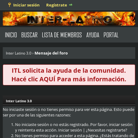
Iniciar sesión
Regístrate
INICIO
BUSCAR
LISTA DE MIEMBROS
AYUDA
PORTAL
Mensaje del foro
Inter Latino 3.0
›
ITL solicita la ayuda de la comunidad.
Hacé clic
AQUÍ
Para más información.
Inter Latino 3.0
No iniciaste sesión o no tienes permiso para ver esta página. Esto puede
ser por una de las siguientes razones:
No iniciaste sesión o no estás registrado. Por favor, iniciar sesión
y reintenta esta acción.
Iniciar sesión
|
¿Necesitas registrarte?
No tienes permiso para acceder a esta página. ¿Estás tratando de