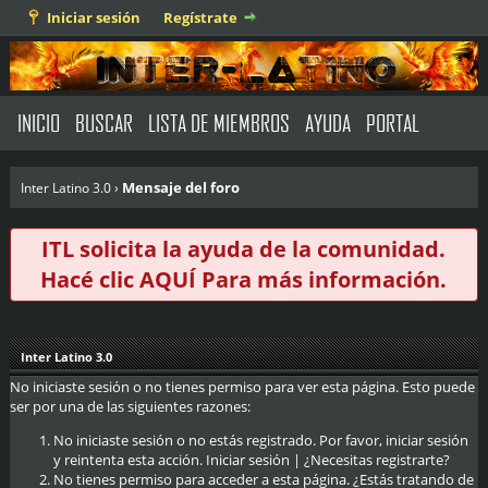
Iniciar sesión
Regístrate
INICIO
BUSCAR
LISTA DE MIEMBROS
AYUDA
PORTAL
Mensaje del foro
Inter Latino 3.0
›
ITL solicita la ayuda de la comunidad.
Hacé clic
AQUÍ
Para más información.
Inter Latino 3.0
No iniciaste sesión o no tienes permiso para ver esta página. Esto puede
ser por una de las siguientes razones:
No iniciaste sesión o no estás registrado. Por favor, iniciar sesión
y reintenta esta acción.
Iniciar sesión
|
¿Necesitas registrarte?
No tienes permiso para acceder a esta página. ¿Estás tratando de