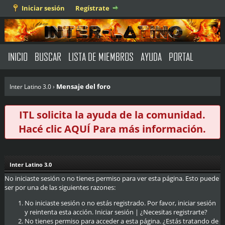
Iniciar sesión
Regístrate
INICIO
BUSCAR
LISTA DE MIEMBROS
AYUDA
PORTAL
Mensaje del foro
Inter Latino 3.0
›
ITL solicita la ayuda de la comunidad.
Hacé clic
AQUÍ
Para más información.
Inter Latino 3.0
No iniciaste sesión o no tienes permiso para ver esta página. Esto puede
ser por una de las siguientes razones:
No iniciaste sesión o no estás registrado. Por favor, iniciar sesión
y reintenta esta acción.
Iniciar sesión
|
¿Necesitas registrarte?
No tienes permiso para acceder a esta página. ¿Estás tratando de