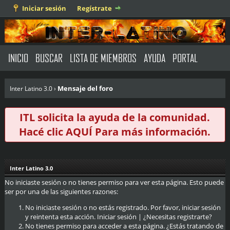
Iniciar sesión
Regístrate
INICIO
BUSCAR
LISTA DE MIEMBROS
AYUDA
PORTAL
Mensaje del foro
Inter Latino 3.0
›
ITL solicita la ayuda de la comunidad.
Hacé clic
AQUÍ
Para más información.
Inter Latino 3.0
No iniciaste sesión o no tienes permiso para ver esta página. Esto puede
ser por una de las siguientes razones:
No iniciaste sesión o no estás registrado. Por favor, iniciar sesión
y reintenta esta acción.
Iniciar sesión
|
¿Necesitas registrarte?
No tienes permiso para acceder a esta página. ¿Estás tratando de