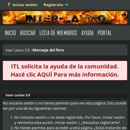
Iniciar sesión
Regístrate
INICIO
BUSCAR
LISTA DE MIEMBROS
AYUDA
PORTAL
Mensaje del foro
Inter Latino 3.0
›
ITL solicita la ayuda de la comunidad.
Hacé clic
AQUÍ
Para más información.
Inter Latino 3.0
No iniciaste sesión o no tienes permiso para ver esta página. Esto puede
ser por una de las siguientes razones:
No iniciaste sesión o no estás registrado. Por favor, iniciar sesión
y reintenta esta acción.
Iniciar sesión
|
¿Necesitas registrarte?
No tienes permiso para acceder a esta página. ¿Estás tratando de