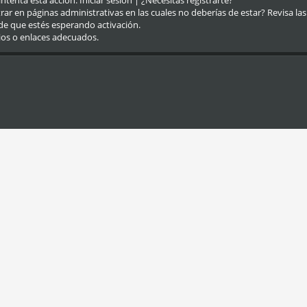
eintenta esta acción.
Iniciar sesión
|
¿Necesitas registrarte?
r en páginas administrativas en las cuales no deberías de estar? Revisa las re
de que estés esperando activación.
ios o enlaces adecuados.