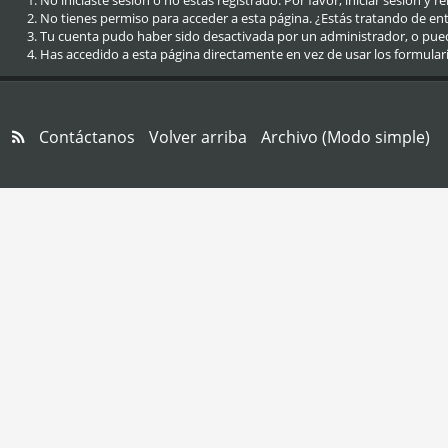
No iniciaste sesión o no estás registrado. Por favor, iniciar sesión y r
No tienes permiso para acceder a esta página. ¿Estás tratando de entra
Tu cuenta pudo haber sido desactivada por un administrador, o pue
Has accedido a esta página directamente en vez de usar los formular
Contáctanos
Volver arriba
Archivo (Modo simple)