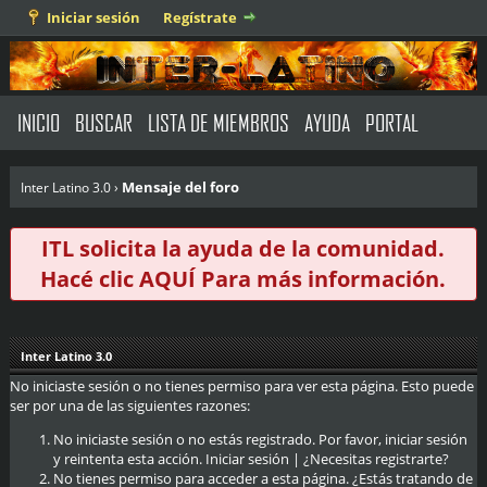
Iniciar sesión
Regístrate
INICIO
BUSCAR
LISTA DE MIEMBROS
AYUDA
PORTAL
Mensaje del foro
Inter Latino 3.0
›
ITL solicita la ayuda de la comunidad.
Hacé clic
AQUÍ
Para más información.
Inter Latino 3.0
No iniciaste sesión o no tienes permiso para ver esta página. Esto puede
ser por una de las siguientes razones:
No iniciaste sesión o no estás registrado. Por favor, iniciar sesión
y reintenta esta acción.
Iniciar sesión
|
¿Necesitas registrarte?
No tienes permiso para acceder a esta página. ¿Estás tratando de