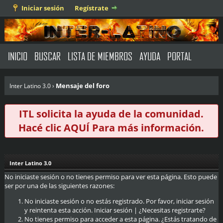
Iniciar sesión
Regístrate
INICIO
BUSCAR
LISTA DE MIEMBROS
AYUDA
PORTAL
Mensaje del foro
Inter Latino 3.0
›
ITL solicita la ayuda de la comunidad.
Hacé clic
AQUÍ
Para más información.
Inter Latino 3.0
No iniciaste sesión o no tienes permiso para ver esta página. Esto puede
ser por una de las siguientes razones:
No iniciaste sesión o no estás registrado. Por favor, iniciar sesión
y reintenta esta acción.
Iniciar sesión
|
¿Necesitas registrarte?
No tienes permiso para acceder a esta página. ¿Estás tratando de