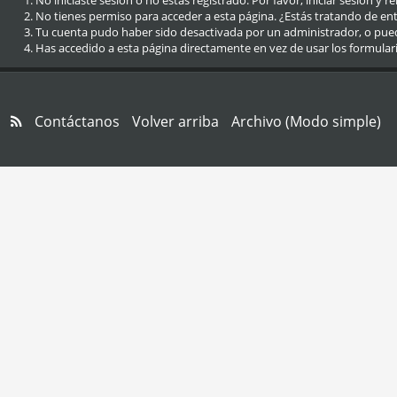
No iniciaste sesión o no estás registrado. Por favor, iniciar sesión y r
No tienes permiso para acceder a esta página. ¿Estás tratando de entra
Tu cuenta pudo haber sido desactivada por un administrador, o pue
Has accedido a esta página directamente en vez de usar los formular
Contáctanos
Volver arriba
Archivo (Modo simple)