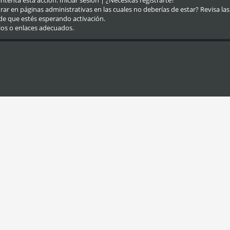
eintenta esta acción.
Iniciar sesión
|
¿Necesitas registrarte?
r en páginas administrativas en las cuales no deberías de estar? Revisa las re
de que estés esperando activación.
ios o enlaces adecuados.