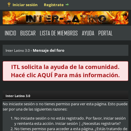
Iniciar sesión
Regístrate
INICIO
BUSCAR
LISTA DE MIEMBROS
AYUDA
PORTAL
Mensaje del foro
Inter Latino 3.0
›
ITL solicita la ayuda de la comunidad.
Hacé clic
AQUÍ
Para más información.
Inter Latino 3.0
No iniciaste sesión o no tienes permiso para ver esta página. Esto puede
ser por una de las siguientes razones:
No iniciaste sesión o no estás registrado. Por favor, iniciar sesión
y reintenta esta acción.
Iniciar sesión
|
¿Necesitas registrarte?
No tienes permiso para acceder a esta página. ¿Estás tratando de