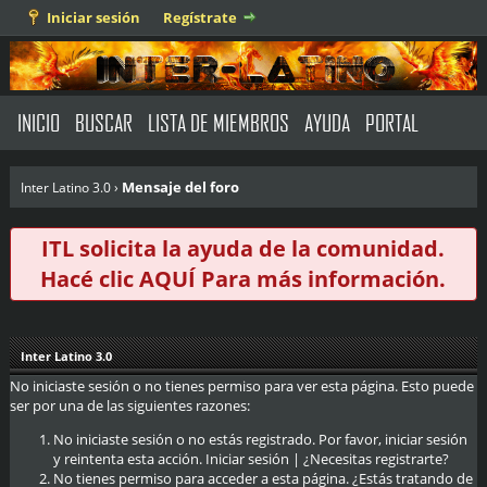
Iniciar sesión
Regístrate
INICIO
BUSCAR
LISTA DE MIEMBROS
AYUDA
PORTAL
Mensaje del foro
Inter Latino 3.0
›
ITL solicita la ayuda de la comunidad.
Hacé clic
AQUÍ
Para más información.
Inter Latino 3.0
No iniciaste sesión o no tienes permiso para ver esta página. Esto puede
ser por una de las siguientes razones:
No iniciaste sesión o no estás registrado. Por favor, iniciar sesión
y reintenta esta acción.
Iniciar sesión
|
¿Necesitas registrarte?
No tienes permiso para acceder a esta página. ¿Estás tratando de