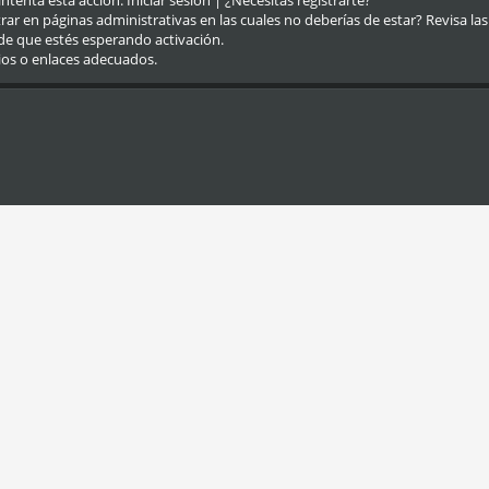
eintenta esta acción.
Iniciar sesión
|
¿Necesitas registrarte?
r en páginas administrativas en las cuales no deberías de estar? Revisa las re
de que estés esperando activación.
ios o enlaces adecuados.