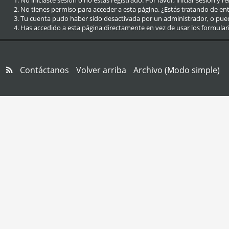
No iniciaste sesión o no estás registrado. Por favor, iniciar sesión y r
No tienes permiso para acceder a esta página. ¿Estás tratando de entra
Tu cuenta pudo haber sido desactivada por un administrador, o pue
Has accedido a esta página directamente en vez de usar los formular
Contáctanos
Volver arriba
Archivo (Modo simple)