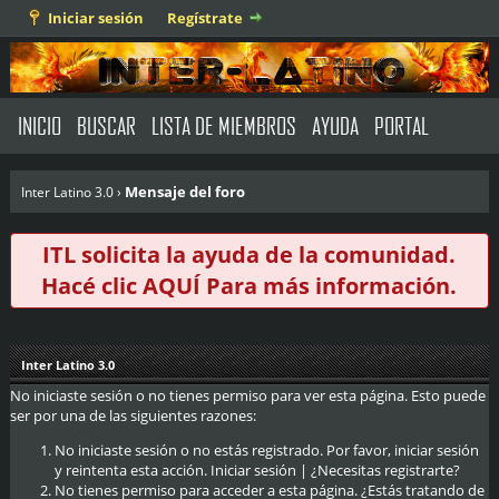
Iniciar sesión
Regístrate
INICIO
BUSCAR
LISTA DE MIEMBROS
AYUDA
PORTAL
Mensaje del foro
Inter Latino 3.0
›
ITL solicita la ayuda de la comunidad.
Hacé clic
AQUÍ
Para más información.
Inter Latino 3.0
No iniciaste sesión o no tienes permiso para ver esta página. Esto puede
ser por una de las siguientes razones:
No iniciaste sesión o no estás registrado. Por favor, iniciar sesión
y reintenta esta acción.
Iniciar sesión
|
¿Necesitas registrarte?
No tienes permiso para acceder a esta página. ¿Estás tratando de