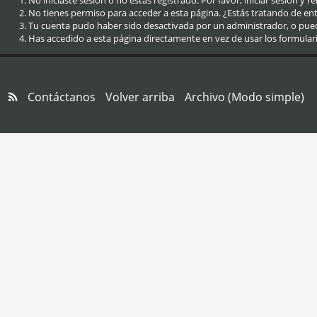
No iniciaste sesión o no estás registrado. Por favor, iniciar sesión y r
No tienes permiso para acceder a esta página. ¿Estás tratando de entra
Tu cuenta pudo haber sido desactivada por un administrador, o pue
Has accedido a esta página directamente en vez de usar los formular
Contáctanos
Volver arriba
Archivo (Modo simple)