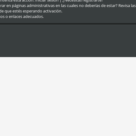
eintenta esta acción.
Iniciar sesión
|
¿Necesitas registrarte?
r en páginas administrativas en las cuales no deberías de estar? Revisa las re
de que estés esperando activación.
ios o enlaces adecuados.