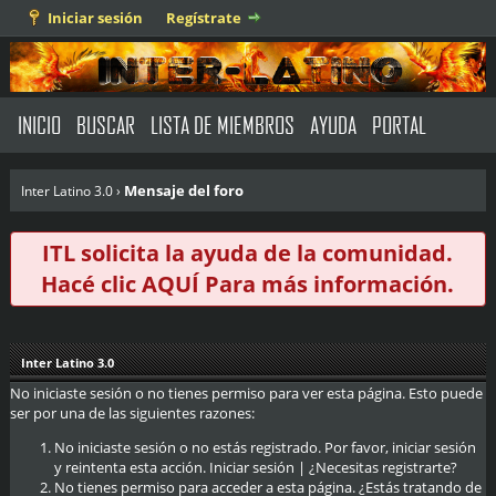
Iniciar sesión
Regístrate
INICIO
BUSCAR
LISTA DE MIEMBROS
AYUDA
PORTAL
Mensaje del foro
Inter Latino 3.0
›
ITL solicita la ayuda de la comunidad.
Hacé clic
AQUÍ
Para más información.
Inter Latino 3.0
No iniciaste sesión o no tienes permiso para ver esta página. Esto puede
ser por una de las siguientes razones:
No iniciaste sesión o no estás registrado. Por favor, iniciar sesión
y reintenta esta acción.
Iniciar sesión
|
¿Necesitas registrarte?
No tienes permiso para acceder a esta página. ¿Estás tratando de