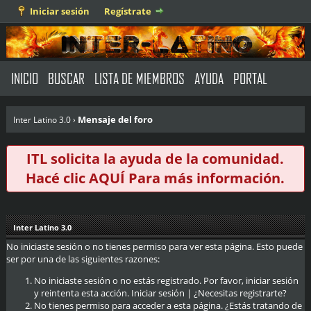
Iniciar sesión
Regístrate
INICIO
BUSCAR
LISTA DE MIEMBROS
AYUDA
PORTAL
Mensaje del foro
Inter Latino 3.0
›
ITL solicita la ayuda de la comunidad.
Hacé clic
AQUÍ
Para más información.
Inter Latino 3.0
No iniciaste sesión o no tienes permiso para ver esta página. Esto puede
ser por una de las siguientes razones:
No iniciaste sesión o no estás registrado. Por favor, iniciar sesión
y reintenta esta acción.
Iniciar sesión
|
¿Necesitas registrarte?
No tienes permiso para acceder a esta página. ¿Estás tratando de