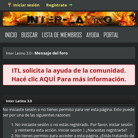
Iniciar sesión
Regístrate
INICIO
BUSCAR
LISTA DE MIEMBROS
AYUDA
PORTAL
Mensaje del foro
Inter Latino 3.0
›
ITL solicita la ayuda de la comunidad.
Hacé clic
AQUÍ
Para más información.
Inter Latino 3.0
No iniciaste sesión o no tienes permiso para ver esta página. Esto puede
ser por una de las siguientes razones:
No iniciaste sesión o no estás registrado. Por favor, iniciar sesión
y reintenta esta acción.
Iniciar sesión
|
¿Necesitas registrarte?
No tienes permiso para acceder a esta página. ¿Estás tratando de