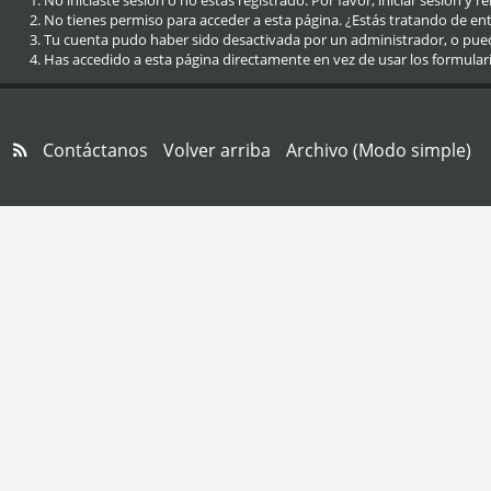
No iniciaste sesión o no estás registrado. Por favor, iniciar sesión y r
No tienes permiso para acceder a esta página. ¿Estás tratando de entra
Tu cuenta pudo haber sido desactivada por un administrador, o pue
Has accedido a esta página directamente en vez de usar los formular
Contáctanos
Volver arriba
Archivo (Modo simple)