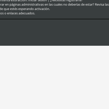
eintenta esta acción.
Iniciar sesión
|
¿Necesitas registrarte?
r en páginas administrativas en las cuales no deberías de estar? Revisa las re
de que estés esperando activación.
ios o enlaces adecuados.