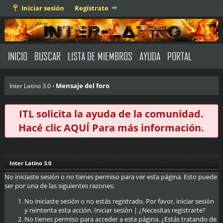
Iniciar sesión
Regístrate
INICIO
BUSCAR
LISTA DE MIEMBROS
AYUDA
PORTAL
Mensaje del foro
Inter Latino 3.0
›
ITL solicita la ayuda de la comunidad.
Hacé clic
AQUÍ
Para más información.
Inter Latino 3.0
No iniciaste sesión o no tienes permiso para ver esta página. Esto puede
ser por una de las siguientes razones:
No iniciaste sesión o no estás registrado. Por favor, iniciar sesión
y reintenta esta acción.
Iniciar sesión
|
¿Necesitas registrarte?
No tienes permiso para acceder a esta página. ¿Estás tratando de