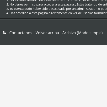
No iniciaste sesión o no estás registrado. Por favor, iniciar sesión y r
No tienes permiso para acceder a esta página. ¿Estás tratando de entra
Tu cuenta pudo haber sido desactivada por un administrador, o pue
Has accedido a esta página directamente en vez de usar los formular
Contáctanos
Volver arriba
Archivo (Modo simple)