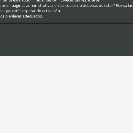
eintenta esta acción.
Iniciar sesión
|
¿Necesitas registrarte?
r en páginas administrativas en las cuales no deberías de estar? Revisa las re
de que estés esperando activación.
ios o enlaces adecuados.