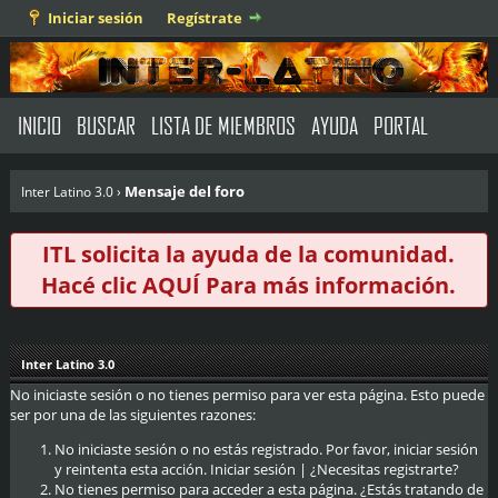
Iniciar sesión
Regístrate
INICIO
BUSCAR
LISTA DE MIEMBROS
AYUDA
PORTAL
Mensaje del foro
Inter Latino 3.0
›
ITL solicita la ayuda de la comunidad.
Hacé clic
AQUÍ
Para más información.
Inter Latino 3.0
No iniciaste sesión o no tienes permiso para ver esta página. Esto puede
ser por una de las siguientes razones:
No iniciaste sesión o no estás registrado. Por favor, iniciar sesión
y reintenta esta acción.
Iniciar sesión
|
¿Necesitas registrarte?
No tienes permiso para acceder a esta página. ¿Estás tratando de