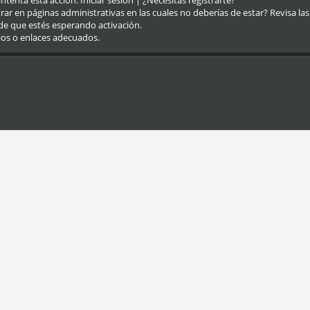
eintenta esta acción.
Iniciar sesión
|
¿Necesitas registrarte?
r en páginas administrativas en las cuales no deberías de estar? Revisa las re
de que estés esperando activación.
ios o enlaces adecuados.