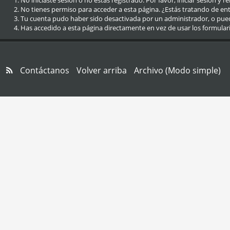
No iniciaste sesión o no estás registrado. Por favor, iniciar sesión y r
No tienes permiso para acceder a esta página. ¿Estás tratando de entra
Tu cuenta pudo haber sido desactivada por un administrador, o pue
Has accedido a esta página directamente en vez de usar los formular
Contáctanos
Volver arriba
Archivo (Modo simple)